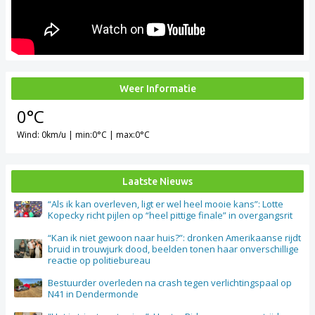
Weer Informatie
0°C
Wind: 0km/u | min:0°C | max:0°C
Laatste Nieuws
“Als ik kan overleven, ligt er wel heel mooie kans”: Lotte
Kopecky richt pijlen op “heel pittige finale” in overgangsrit
“Kan ik niet gewoon naar huis?”: dronken Amerikaanse rijdt
bruid in trouwjurk dood, beelden tonen haar onverschillige
reactie op politiebureau
Bestuurder overleden na crash tegen verlichtingspaal op
N41 in Dendermonde