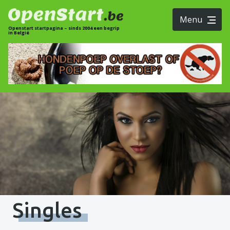
Menu
Openstart startpagina – sinds 2004 een begrip
in België
Singles